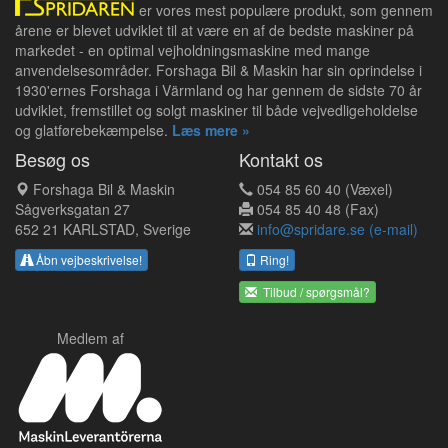
er vores mest populære produkt, som gennem
årene er blevet udviklet til at være en af de bedste maskiner på
markedet - en optimal vejholdningsmaskine med mange
anvendelsesområder. Forshaga Bil & Maskin har sin oprindelse i
1930'ernes Forshaga i Värmland og har gennem de sidste 70 år
udviklet, fremstillet og solgt maskiner til både vejvedligeholdelse
og glatførebekæmpelse.
Læs mere »
Besøg os
Kontakt os
Forshaga Bil & Maskin
054 85 60 40 (Væxel)
Sågverksgatan 27
054 85 40 48 (Fax)
652 21 KARLSTAD, Sverige
info@spridare.se (e-mail)
Åbn vejbeskrivelse!
Ring!
Tilbud / spørgsmål?
Medlem af