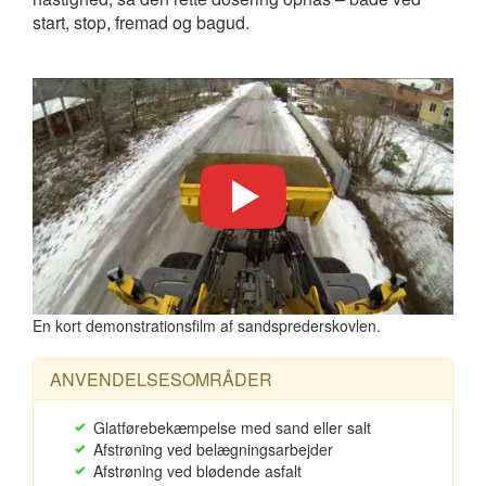
start, stop, fremad og bagud.
En kort demonstrationsfilm af sandsprederskovlen.
ANVENDELSESOMRÅDER
Glatførebekæmpelse med sand eller salt
Afstrøning ved belægningsarbejder
Afstrøning ved blødende asfalt