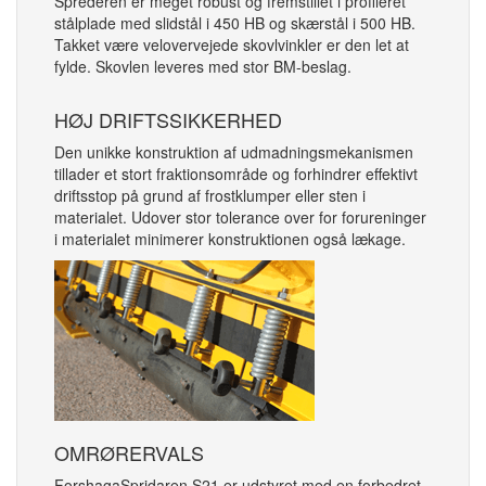
Sprederen er meget robust og fremstillet i profileret
stålplade med slidstål i 450 HB og skærstål i 500 HB.
Takket være velovervejede skovlvinkler er den let at
fylde. Skovlen leveres med stor BM-beslag.
HØJ DRIFTSSIKKERHED
Den unikke konstruktion af udmadningsmekanismen
tillader et stort fraktionsområde og forhindrer effektivt
driftsstop på grund af frostklumper eller sten i
materialet. Udover stor tolerance over for forureninger
i materialet minimerer konstruktionen også lækage.
OMRØRERVALS
ForshagaSpridaren S21 er udstyret med en forbedret