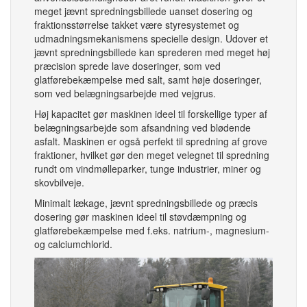
meget jævnt spredningsbillede uanset dosering og
fraktionsstørrelse takket være styresystemet og
udmadningsmekanismens specielle design. Udover et
jævnt spredningsbillede kan sprederen med meget høj
præcision sprede lave doseringer, som ved
glatførebekæmpelse med salt, samt høje doseringer,
som ved belægningsarbejde med vejgrus.
Høj kapacitet gør maskinen ideel til forskellige typer af
belægningsarbejde som afsandning ved blødende
asfalt. Maskinen er også perfekt til spredning af grove
fraktioner, hvilket gør den meget velegnet til spredning
rundt om vindmølleparker, tunge industrier, miner og
skovbilveje.
Minimalt lækage, jævnt spredningsbillede og præcis
dosering gør maskinen ideel til støvdæmpning og
glatførebekæmpelse med f.eks. natrium-, magnesium-
og calciumchlorid.