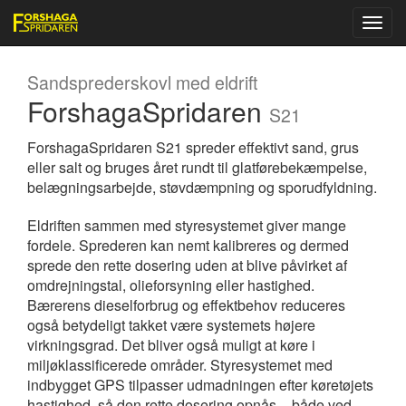
Sandsprederskovl med eldrift
ForshagaSpridaren
S21
ForshagaSpridaren S21 spreder effektivt sand, grus
eller salt og bruges året rundt til glatførebekæmpelse,
belægningsarbejde, støvdæmpning og sporudfyldning.
Eldriften sammen med styresystemet giver mange
fordele. Sprederen kan nemt kalibreres og dermed
sprede den rette dosering uden at blive påvirket af
omdrejningstal, olieforsyning eller hastighed.
Bærerens dieselforbrug og effektbehov reduceres
også betydeligt takket være systemets højere
virkningsgrad. Det bliver også muligt at køre i
miljøklassificerede områder. Styresystemet med
indbygget GPS tilpasser udmadningen efter køretøjets
hastighed, så den rette dosering opnås – både ved